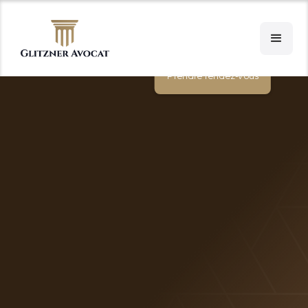
Prendre rendez-vous
Maître Alexandra
GLI
TZ
NER
Avocat au barreau de Paris